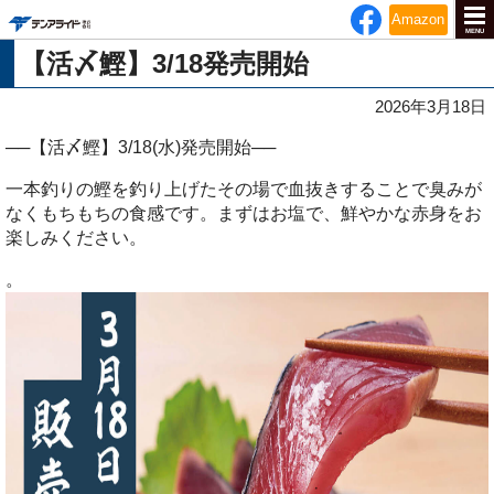
テンアライド
Amazon
MENU
【活〆鰹】3/18発売開始
2026年3月18日
──【活〆鰹】3/18(水)発売開始──
一本釣りの鰹を釣り上げたその場で血抜きすることで臭みが
なくもちもちの食感です。まずはお塩で、鮮やかな赤身をお
楽しみください。
。