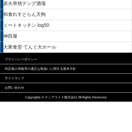
炭火串焼テング酒場
和食れすとらん天狗
ミートキッチン log50
神田屋
大衆食堂 てんぐ大ホール
プライバシーポリシー
特定個人情報等の適正な
取扱いに関する基本方針
サイトマップ
お問い合わせ
Copyrights © テンアライド株式会社 All Rights Reserved.