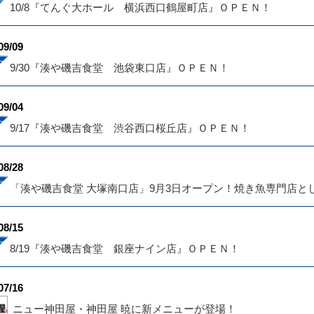
10/8『てんぐ大ホール 横浜西口鶴屋町店』ＯＰＥＮ！
09/09
9/30『湊や磯吉食堂 池袋東口店』ＯＰＥＮ！
09/04
9/17『湊や磯吉食堂 渋谷西口桜丘店』ＯＰＥＮ！
08/28
「湊や磯吉食堂 大塚南口店」9月3日オープン！焼き魚専門店と
08/15
8/19『湊や磯吉食堂 銀座ナイン店』ＯＰＥＮ！
07/16
ニュー神田屋・神田屋 暁に新メニューが登場！