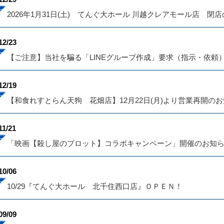
2026年1月31日(土) てんぐ大ホール 川越クレアモール店 閉
12/23
【ご注意】当社を騙る「LINEグループ作成」要求（指示・依頼
12/19
【和食れすとらん天狗 花畑店】12月22日(月)より営業再開の
11/21
「映画【殺し屋のプロット】コラボキャンペーン」開催のお知
10/06
10/29『てんぐ大ホール 北千住西口店』ＯＰＥＮ！
09/09