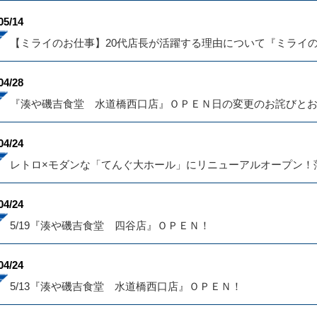
05/14
【ミライのお仕事】20代店長が活躍する理由について『ミライ
04/28
『湊や磯吉食堂 水道橋西口店』ＯＰＥＮ日の変更のお詫びと
04/24
レトロ×モダンな「てんぐ大ホール」にリニューアルオープン！
04/24
5/19『湊や磯吉食堂 四谷店』ＯＰＥＮ！
04/24
5/13『湊や磯吉食堂 水道橋西口店』ＯＰＥＮ！