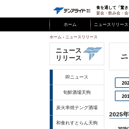
テンア
食を通して「驚き
宴会・飲み会・会
ホーム
ニュースリリース
ホーム
ニュースリリース
ニュース
リリース
IRニュース
20
旬鮮酒場天狗
20
炭火串焼テング酒場
2025年
和食れすとらん天狗
2025/