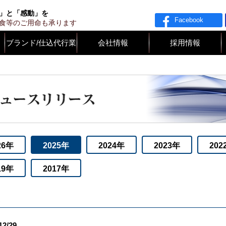
ライド
」と「感動」を
Facebook
食等のご用命も承ります
ブランド/仕込代行業
会社情報
採用情報
26年
2025年
2024年
2023年
202
19年
2017年
12/29