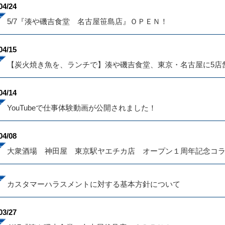
04/24
5/7『湊や磯吉食堂 名古屋笹島店』ＯＰＥＮ！
04/15
【炭火焼き魚を、ランチで】湊や磯吉食堂、東京・名古屋に5店
04/14
YouTubeで仕事体験動画が公開されました！
04/08
大衆酒場 神田屋 東京駅ヤエチカ店 オープン１周年記念コ
カスタマーハラスメントに対する基本方針について
03/27