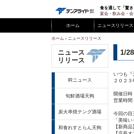
テンア
食を通して「驚き
宴会・飲み会・会
ホーム
ニュースリリース
ホーム
ニュースリリース
1/
ニュース
リリース
いつも『
IRニュース
２０２３
開催日時
旬鮮酒場天狗
営業時間
炭火串焼テング酒場
今回の目
「美味い
【新商品
和食れすとらん天狗
【店長オ