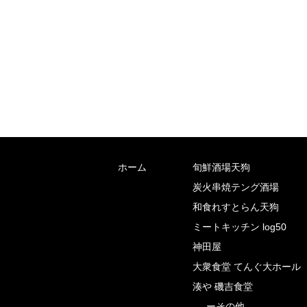
ホーム
旬鮮酒場天狗
炭火串焼テング酒場
和食れすとらん天狗
ミートキッチン log50
神田屋
大衆食堂 てんぐ大ホール
湊や 磯吉食堂
ーその他