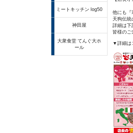
ミートキッチン log50
他にも『
天狗伝統
神田屋
詳細は下
皆様のご
大衆食堂 てんぐ大ホ
▼詳細は
ール