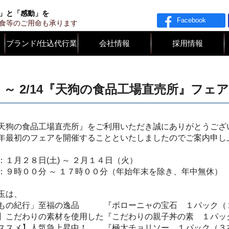
ライド
」と「感動」を
Facebook
食等のご用命も承ります
ブランド/仕込代行業
会社情報
採用情報
28 ～ 2/14『天狗の食品工場直売所』フ
天狗の食品工場直売所』をご利用いただき誠にありがとうござ
年最初のフェアを開催することといたしましたのでご案内申し
：１月２８日(土) ～ ２月１４日（火）
：９時００分 ～ １７時００分（年始年末を除き、年中無休）
玉は、
もの紀行」至福の逸品 『ボローニャの宝石 １パック（２
】こだわりの素材を使用した『こだわりの親子丼の素 １パック
ススメ】人気急上昇中！ 『極太チョリソー １パック（３本