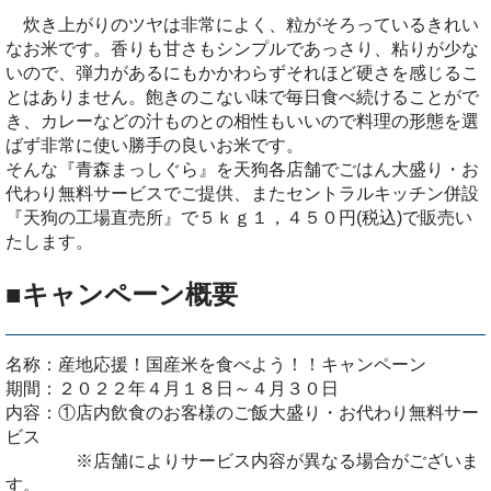
炊き上がりのツヤは非常によく、粒がそろっているきれい
なお米です。香りも甘さもシンプルであっさり、粘りが少な
いので、弾力があるにもかかわらずそれほど硬さを感じるこ
とはありません。飽きのこない味で毎日食べ続けることがで
き、カレーなどの汁ものとの相性もいいので料理の形態を選
ばず非常に使い勝手の良いお米です。
そんな『青森まっしぐら』を天狗各店舗でごはん大盛り・お
代わり無料サービスでご提供、またセントラルキッチン併設
『天狗の工場直売所』で５ｋｇ１，４５０円(税込)で販売い
たします。
■キャンペーン概要
名称：産地応援！国産米を食べよう！！キャンペーン
期間：２０２２年４月１８日～４月３０日
内容：①店内飲食のお客様のご飯大盛り・お代わり無料サー
ビス
※店舗によりサービス内容が異なる場合がございま
す。