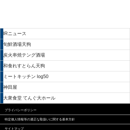
IRニュース
旬鮮酒場天狗
炭火串焼テング酒場
和食れすとらん天狗
ミートキッチン log50
神田屋
大衆食堂 てんぐ大ホール
プライバシーポリシー
特定個人情報等の適正な
取扱いに関する基本方針
サイトマップ