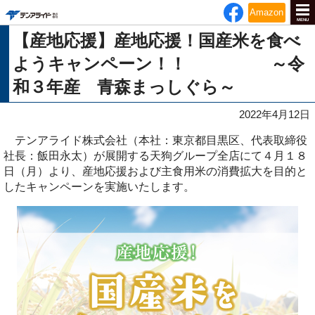
テンアライド
Amazon
MENU
【産地応援】産地応援！国産米を食べ
ようキャンペーン！！ ～令
和３年産 青森まっしぐら～
2022年4月12日
テンアライド株式会社（本社：東京都目黒区、代表取締役
社長：飯田永太）が展開する天狗グループ全店にて４月１８
日（月）より、産地応援および主食用米の消費拡大を目的と
したキャンペーンを実施いたします。