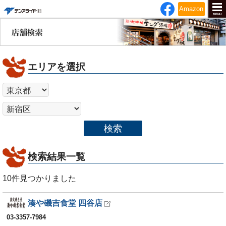
テンアライド
Amazon
MENU
エリアを選択
検索
検索結果一覧
10
件見つかりました
湊や磯吉食堂 四谷店
03-3357-7984