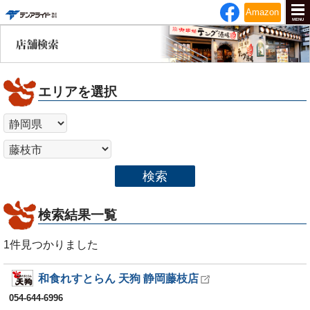
テンアライド
Amazon
MENU
エリアを選択
検索
検索結果一覧
1
件見つかりました
和食れすとらん 天狗 静岡藤枝店
054-644-6996