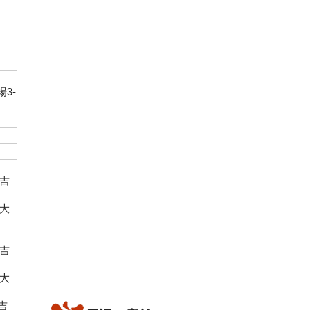
3-
磯吉
ぐ大
磯吉
ぐ大
吉