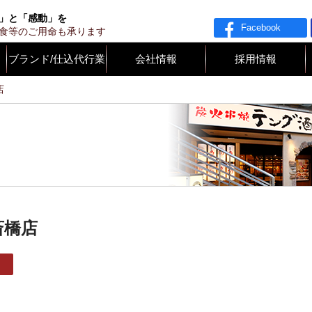
ライド
」と「感動」を
Facebook
食等のご用命も承ります
ブランド/仕込代行業
会社情報
採用情報
店
斎橋店