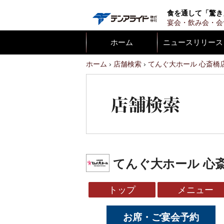
テンア
食を通して「驚き
宴会・飲み会・会
ホーム
ニュースリリース
ホーム
店舗検索
てんぐ大ホール 心斎橋
てんぐ大ホール 心
トップ
メニュー
お席・ご宴会予約