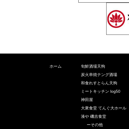
ホーム
旬鮮酒場天狗
炭火串焼テング酒場
和食れすとらん天狗
ミートキッチン log50
神田屋
大衆食堂 てんぐ大ホール
湊や 磯吉食堂
ーその他