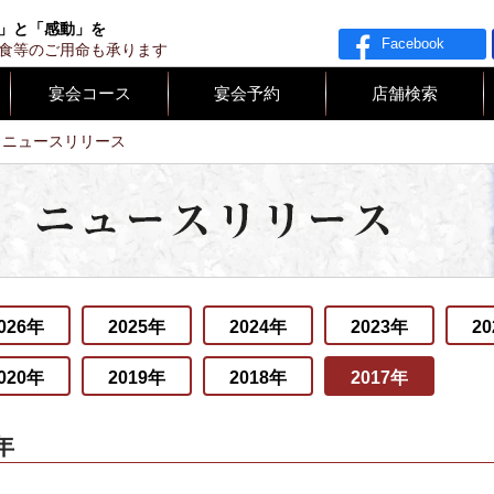
ライド
」と「感動」を
Facebook
食等のご用命も承ります
宴会コース
宴会予約
店舗検索
ニュースリリース
026年
2025年
2024年
2023年
2
020年
2019年
2018年
2017年
年