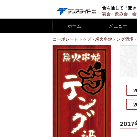
テンア
食を通して「驚き
宴会・飲み会・会
ホーム
メニュー
コーポレートトップ
炭火串焼テング酒場
2
2
2017