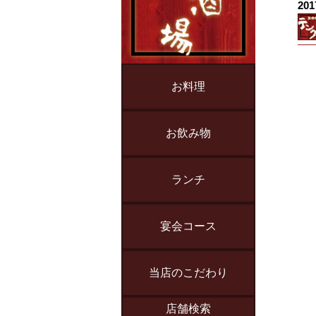
201
お料理
お飲み物
ランチ
宴会コース
当店のこだわり
店舗検索