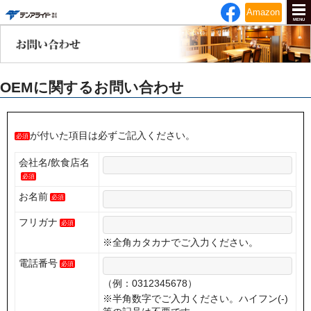
テンアライド
Amazon
MENU
OEMに関するお問い合わせ
が付いた項目は必ずご記入ください。
必須
会社名/飲食店名
必須
お名前
必須
フリガナ
必須
※全角カタカナでご入力ください。
電話番号
必須
（例：0312345678）
※半角数字でご入力ください。ハイフン(-)